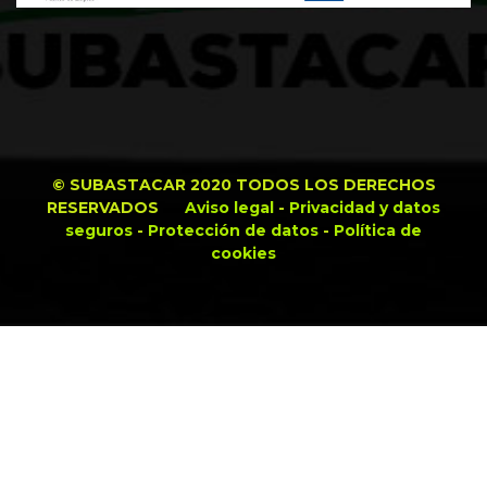
© SUBASTACAR 2020 TODOS LOS DERECHOS
RESERVADOS
Aviso legal
-
Privacidad y datos
seguros
-
Protección de datos
-
Política de
cookies