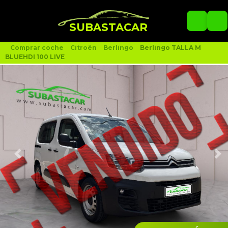
SUBASTACAR
Comprar coche
Citroën
Berlingo
Berlingo TALLA M
BLUEHDI 100 LIVE
siguiente
an