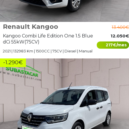
Renault Kangoo
13.400€
Kangoo Combi Life Edition One 1.5 Blue
12.050€
dCi 55kW(75CV)
217€/mes
2021 | 132983 Km | 1500CC | 75CV | Diesel | Manual
-1.290€