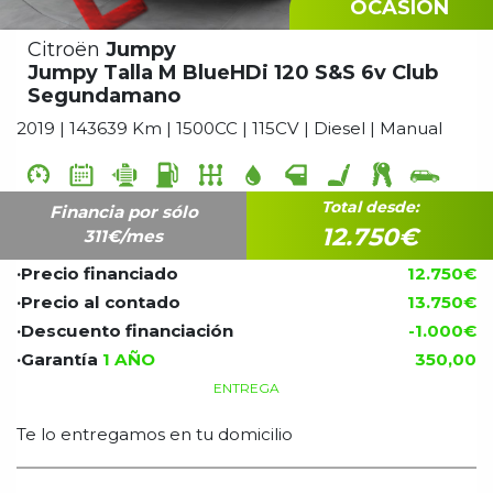
OCASIÓN
Citroën
Jumpy
Jumpy Talla M BlueHDi 120 S&S 6v Club
Segundamano
2019 | 143639 Km | 1500CC | 115CV | Diesel | Manual
Total desde:
Financia por sólo
12.750€
311
€/mes
·Precio financiado
12.750€
·Precio al contado
13.750€
·Descuento financiación
-1.000€
·Garantía
1 AÑO
350,00
ENTREGA
Te lo entregamos en tu domicilio