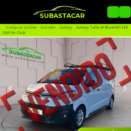
SUBASTACAR
Comprar coche
Citroën
Jumpy
Jumpy Talla M BlueHDi 120
S&S 6v Club
siguiente
an