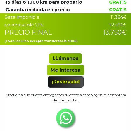
·15 días o 1000 km para probarlo
GRATIS
Precio Garantía incluido
·Garantía incluida en precio
GRATIS
Base imponible
11.364€
iva deducible 21%
+2.386€
PRECIO FINAL
13.750€
(Todo incluido excepto transferencia 300€)
LLámanos
Me interesa
¡Resérvalo!
Y recuerda que puedes entregarnos tu coche a cambio y se te descontará
del precio total.