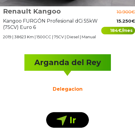
Renault Kangoo
10.900€
Kangoo FURGÓN Profesional dCi 55kW
15.250€
(75CV) Euro 6
184€/mes
2019 | 38623 Km | 1500CC | 75CV | Diesel | Manual
Arganda del Rey
Delegacion