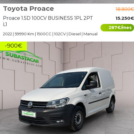
Toyota Proace
18.800€
Proace 1.5D 100CV BUSINESS 1PL 2PT
15.250€
L1
287€/mes
2022 | 59990 Km | 1500CC | 102CV | Diesel | Manual
-900€